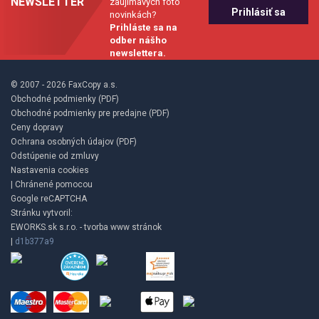
NEWSLETTER
zaujímavých foto
novinkách?
Prihláste sa na
odber nášho
newslettera.
© 2007 - 2026 FaxCopy a.s.
Obchodné podmienky (PDF)
Obchodné podmienky pre predajne (PDF)
Ceny dopravy
Ochrana osobných údajov (PDF)
Odstúpenie od zmluvy
Nastavenia cookies
| Chránené pomocou
Google reCAPTCHA
Stránku vytvoril:
EWORKS.sk s.r.o. - tvorba www stránok
|
d1b377a9