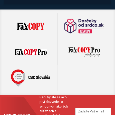
Radi by ste sa ako
prví dozvedeli o
výhodných akciách,
súťažiach a