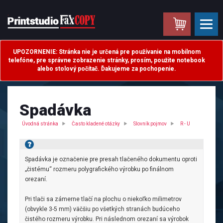
.
UPOZORNENIE: Stránka nie je určená pre používanie na mobilnom
telefóne, pre správne zobrazenie stránky, prosím, použite notebook
alebo stolový počítač. Ďakujeme za pochopenie.
Spadávka
Úvodná stránka
Často kladené otázky
Slovník pojmov
R - U
Spadávka je označenie pre presah tlačeného dokumentu oproti
„čistému“ rozmeru polygrafického výrobku po finálnom
orezaní.
Pri tlači sa zámerne tlačí na plochu o niekoľko milimetrov
(obvykle 3-5 mm) väčšiu po všetkých stranách budúceho
čistého rozmeru výrobku. Pri následnom orezaní sa výrobok