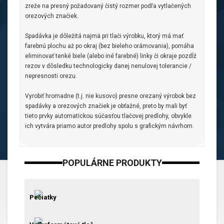
zreže na presný požadovaný čistý rozmer podľa vytlačených
orezových značiek.
Spadávka je dôležitá najmä pri tlači výrobku, ktorý má mať
farebnú plochu až po okraj (bez bieleho orámovania), pomáha
eliminovať tenké biele (alebo iné farebné) linky či okraje pozdĺž
rezov v dôsledku technologicky danej nenulovej tolerancie /
nepresnosti orezu.
Vyrobiť hromadne (t.j. nie kusovo) presne orezaný výrobok bez
spadávky a orezových značiek je obťažné, preto by mali byť
tieto prvky automatickou súčasťou tlačovej predlohy, obvykle
ich vytvára priamo autor predlohy spolu s grafickým návrhom.
POPULÁRNE PRODUKTY
Pečiatky