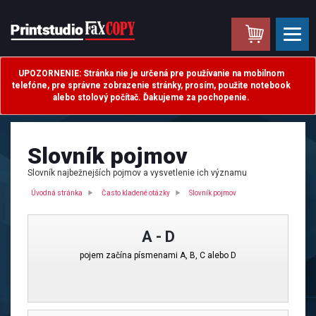
.
UPOZORNENIE: Stránka nie je určená pre používanie na mobilnom
telefóne, pre správne zobrazenie stránky, prosím, použite notebook
alebo stolový počítač. Ďakujeme za pochopenie.
Slovník pojmov
Slovník najbežnejších pojmov a vysvetlenie ich významu
Úvodná stránka
Často kladené otázky
Slovník pojmov
A - D
pojem začína písmenami A, B, C alebo D