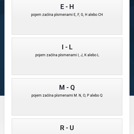
E - H
pojem začína písmenami E, F, G, H alebo CH
I - L
pojem začína písmenami I, J, K alebo L
M - Q
pojem začína písmenami M. N, O, P alebo Q
R - U