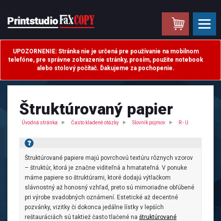
.
UPOZORNENIE: Stránka nie je určená pre používanie na mobilnom
telefóne, pre správne zobrazenie stránky, prosím, použite notebook
alebo stolový počítač. Ďakujeme za pochopenie.
Štruktúrovaný papier
Úvodná stránka
Často kladené otázky
Slovník pojmov
R - U
Štruktúrované papiere majú povrchovú textúru rôznych vzorov
– štruktúr, ktorá je značne viditeľná a hmatateľná. V ponuke
máme papiere so štruktúrami, ktoré dodajú výtlačkom
slávnostný až honosný vzhľad, preto sú mimoriadne obľúbené
pri výrobe svadobných oznámení. Estetické až decentné
pozvánky, vizitky či dokonca jedálne lístky v lepších
reštauráciách sú taktiež často tlačené na
štruktúrované