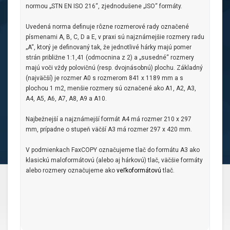
normou „STN EN ISO 216“, zjednodušene „ISO“ formáty.
Uvedená norma definuje rôzne rozmerové rady označené
písmenami A, B, C, D a E, v praxi sú najznámejšie rozmery radu
„A“, ktorý je definovaný tak, že jednotlivé hárky majú pomer
strán približne 1:1,41 (odmocnina z 2) a „susedné“ rozmery
majú voči vždy polovičnú (resp. dvojnásobnú) plochu. Základný
(najväčší) je rozmer A0 s rozmerom 841 x 1189 mm a s
plochou 1 m2, menšie rozmery sú označené ako A1, A2, A3,
A4, A5, A6, A7, A8, A9 a A10.
Najbežnejší a najznámejší formát A4 má rozmer 210 x 297
mm, prípadne o stupeň väčší A3 má rozmer 297 x 420 mm.
V podmienkach FaxCOPY označujeme tlač do formátu A3 ako
klasickú maloformátovú (alebo aj hárkovú) tlač, väčšie formáty
alebo rozmery označujeme ako
veľkoformátovú
tlač.