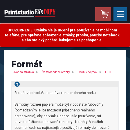
.
UPOZORNENIE: Stránka nie je určená pre používanie na mobilnom
telefóne, pre správne zobrazenie stránky, prosím, použite notebook
alebo stolový počítač. Ďakujeme za pochopenie.
Formát
Úvodná stránka
Často kladené otázky
Slovník pojmov
E - H
Formát zjednodušene udáva rozmer daného hárku.
Samotný rozmer papiera môže byť v podstate ľubovoľný
(obmedzením je iba možnosť prípadného reálneho
spracovania), aby sa však zjednodušilo používanie, sú
zavedené štandardizované rozmery - formáty. V našich
podmienkach sa najčastejšie používajú formáty definované