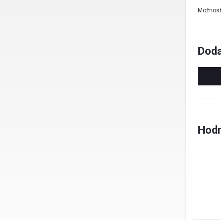
Možnosť 
Doda
Hodn