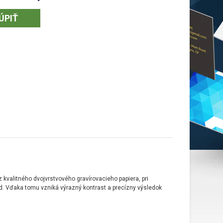
nálny tvar a povrchová úprava
ÚPIŤ
rovaných vizitiek
áte, podľa aktuálnej ponuky farieb
, rôzne farebné kombinácie
ových papierov
. Na tieto vizitky sa farba netlačí,
gravírujúci laser
vrchnú vrstvu, čím vďaka rozdielnej hrúbke a odtieňov vrstiev
rebný rozdiel a teda čitateľný text alebo želaná
grafika
. Silnejší
úč papier
nareže do ľubovoľného tvaru
, vďaka čomu môžu
eľmi kreatívne a originálne navrhnuté kúsky vizitiek.
ie gravírovaných vizitiek
voju vizitku pri predstavovaní
, vytvorí prvotný dojem o vás alebo
očnosti. Štýlová a
dobre navrhnutá gravírovaná vizitka
zdôrazní
ionálny prístup, preto
ich dizajn nepodceňte
. Najpodstatnejšími
mi, ktoré potrebujete vašim partnerom odovzdať na vizitke, sú
 kvalitného dvojvrstvového gravírovacieho papiera, pri
ktné údaje vrátane webovej adresy a sociálnych sietí
.
ad. Vďaka tomu vzniká výrazný kontrast a precízny výsledok
osťou je využite aj
logotypu
vašej spoločnosti a
nezabudnite
QR kód s digitálnou vizitkou
.