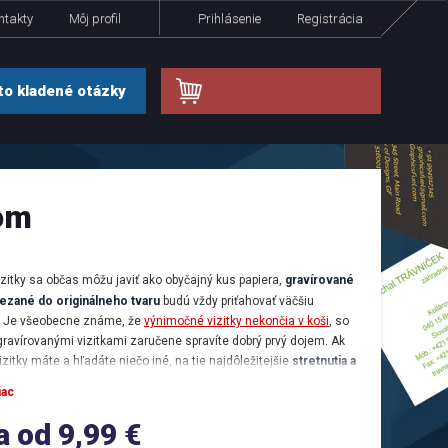
ntakty
Môj profil
Prihlásenie
Registrácia
.
o kladené otázky
rom
izitky sa občas môžu javiť ako obyčajný kus papiera,
gravírované
rezané do originálneho tvaru
budú
vždy priťahovať väčšiu
. Je všeobecne známe, že
výnimočné vizitky nekončia v koši
, so
gravírovanými vizitkami zaručene spravíte dobrý prvý dojem. Ak
izitky máte a hľadáte niečo iné, na tie najdôležitejšie
stretnutia a
gy
, odporúčame vám, si dať vyrobiť zaujímavo spracované
iac
é vizitky a to už
pri objednávke od 10 kusov
zabalených v
krabičke.
 od 9,99 €