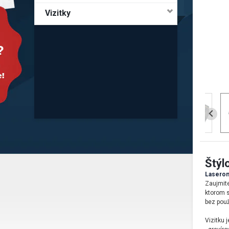
Vizitky
Štýl
Laserom
Zaujmite
ktorom s
bez použi
Vizitku 