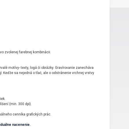
vo zvolenej farebnej kombinácii.
rvalé motívy- texty, logá či obrázky. Gravírovanie zanecháva
. Keďže sa nejedná o tlač, ale o odstránenie vrchnej vrstvy
iek.
líšení (min. 300 dpi).
uálneho cenníka grafických prác.
iduálne nacenenie.