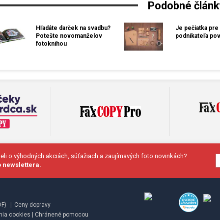
Podobné článk
Hľadáte darček na svadbu?
Je pečiatka pre
Potešte novomanželov
podnikateľa pov
fotoknihou
deli o výhodných akciách, súťažiach a zaujímavých foto novinkách?
 newslettera.
DF)
|
Ceny dopravy
nia cookies
| Chránené pomocou