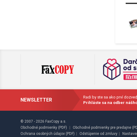
Radi by ste sa ako prví dozve
NEWSLETTER
Prihláste sa na odber nášho
© 2007 - 2026 FaxCopy a.s.
Obchodné podmienky (PDF)
|
Obchodné podmienky pre predajne (P
Ochrana osobných údajov (PDF)
|
Odstúpenie od zmluvy
|
Nastave