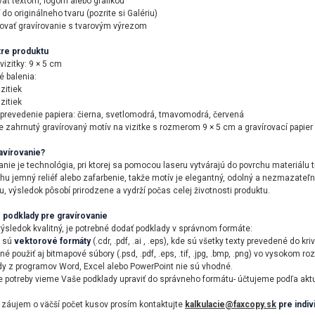
ovať textom, logom alebo grafikou
 do originálneho tvaru (pozrite si Galériu)
ovať gravírovanie s tvarovým výrezom
re produktu
izitky: 9 × 5 cm
 balenia:
izitiek
izitiek
prevedenie papiera: čierna, svetlomodrá, tmavomodrá, červená
e zahrnutý gravírovaný motív na vizitke s rozmerom 9 × 5 cm a gravírovací papier 
avírovanie?
anie je technológia, pri ktorej sa pomocou laseru vytvárajú do povrchu materiálu t
hu jemný reliéf alebo zafarbenie, takže motív je elegantný, odolný a nezmazateľný
u, výsledok pôsobí prirodzene a vydrží počas celej životnosti produktu.
 podklady pre gravírovanie
výsledok kvalitný, je potrebné dodať podklady v správnom formáte:
e sú
vektorové formáty
(.cdr, .pdf, .ai , .eps), kde sú všetky texty prevedené do kriv
é použiť aj bitmapové súbory (.psd, .pdf, .eps, .tif, .jpg, .bmp, .png) vo vysokom roz
dy z programov Word, Excel alebo PowerPoint nie sú vhodné.
e potreby vieme Vaše podklady upraviť do správneho formátu- účtujeme podľa akt
záujem o väčší počet kusov prosím kontaktujte
kalkulacie@faxcopy.sk
pre indiv