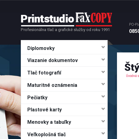
PO-PI
Profesionálna tlač a grafické služby od roku 1991
0850
Diplomovky
Viazanie dokumentov
Štý
Tlač fotografií
Úvodná s
Maturitné oznámenia
Pečiatky
Plastové karty
Menovky a tabuľky
Veľkoplošná tlač