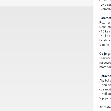
- gravír
- vyrezať
- kombin
Paramet
Rozmer v
Dostupné
- 10 ks v
- 50 ks v
Farebné 
V cene j
Čo je gr
Gravírov
na povrc
materiál
Správne
Aby bol 
- Ideáln
- Je možn
- Podkla
V prípad
Ak máte 