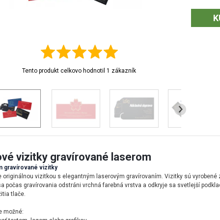
Origi
K
graví
Na výber m
dvojvrstv
odfrézuje 
Tento produkt celkovo hodnotil
1
zákazník
vznikne fa
laserový l
vzniknúť v
Využit
Ako dáte s
vašej spol
ové vizitky gravírované laserom
váš profes
 gravírované vizitky
informácia
 originálnou vizitkou s elegantným laserovým gravírovaním. Vizitky sú vyrobené z
vaše
konta
a počas gravírovania odstráni vrchná farebná vrstva a odkryje sa svetlejší podkl
Samozrejm
tia tlače.
zahrnúť aj
je možné: