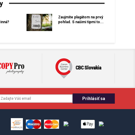
y
Zaujmite plagátom na prvý
inná?
pohľad. S našimi tipmi to...