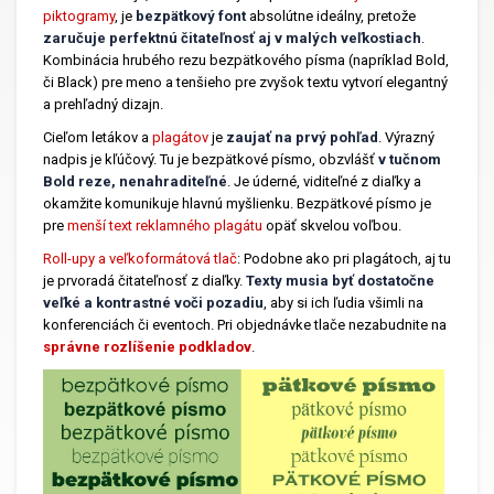
piktogramy
,
je
bezpätkový font
absolútne ideálny, pretože
zaručuje perfektnú čitateľnosť aj v malých veľkostiach
.
Kombinácia hrubého rezu bezpätkového písma (napríklad Bold,
či Black) pre meno a tenšieho pre zvyšok textu vytvorí elegantný
a prehľadný dizajn.
Cieľom letákov a
plagátov
je
zaujať na prvý pohľad
. Výrazný
nadpis je kľúčový. Tu je bezpätkové písmo, obzvlášť
v tučnom
Bold reze, nenahraditeľné
. Je úderné, viditeľné z diaľky a
okamžite komunikuje hlavnú myšlienku. Bezpätkové písmo je
pre
menší text reklamného plagátu
opäť skvelou voľbou.
Roll-upy a veľkoformátová tlač
:
Podobne ako pri plagátoch, aj tu
je prvoradá čitateľnosť z diaľky.
Texty musia byť dostatočne
veľké a kontrastné voči pozadiu
, aby si ich ľudia všimli na
konferenciách či eventoch. Pri objednávke tlače nezabudnite na
správne rozlíšenie podkladov
.