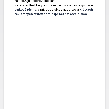
zamedzujú nedorozumeniam.
Zatiaľ čo dlhé bloky textu v knihách stále často využívajú
pätkové písmo
, v prípade titulkov, nadpisov a
krátkych
reklamných textov dominuje bezpätkové písmo.