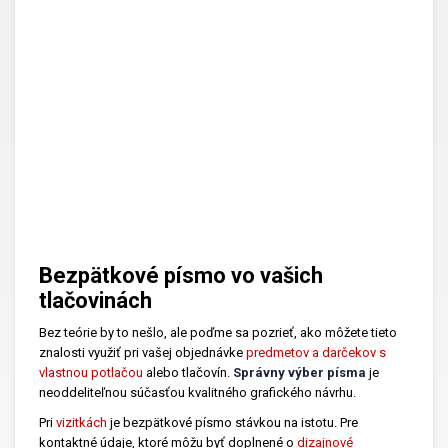
Bezpätkové písmo vo vašich
tlačovinách
Bez teórie by to nešlo, ale poďme sa pozrieť, ako môžete tieto
znalosti využiť pri vašej objednávke
predmetov a darčekov s
vlastnou potlačou
alebo tlačovín.
Správny výber písma
je
neoddeliteľnou súčasťou kvalitného grafického návrhu.
Pri
vizitkách
je bezpätkové písmo stávkou na istotu. Pre
kontaktné údaje, ktoré môžu byť doplnené o
dizajnové