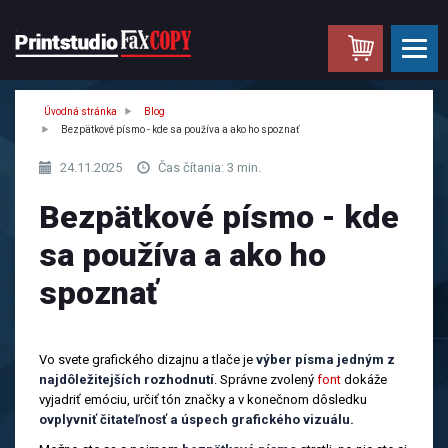
.
Úvodná stránka
Blog
Bezpätkové písmo - kde sa používa a ako ho spoznať
24.11.2025
Čas čítania: 3 min.
Bezpätkové písmo - kde
sa používa a ako ho
spoznať
Vo svete grafického dizajnu a tlače je
výber písma jedným z
najdôležitejších rozhodnutí
. Správne zvolený
font
dokáže
vyjadriť emóciu, určiť tón značky a v konečnom dôsledku
ovplyvniť čitateľnosť a úspech grafického vizuálu.