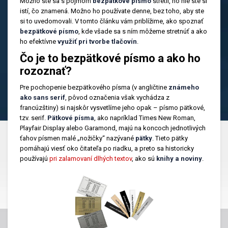
Možno ste sa s pojmom
bezpätkové písmo
stretli, no nie ste si
istí, čo znamená. Možno ho používate denne, bez toho, aby ste
si to uvedomovali. V tomto článku vám priblížime, ako spoznať
bezpätkové písmo
, kde všade sa s ním môžeme stretnúť a ako
ho efektívne
využiť pri tvorbe tlačovín
.
Čo je to bezpätkové písmo a ako ho
rozoznať?
Pre pochopenie bezpätkového písma (v angličtine
známeho
ako sans serif
, pôvod označenia však vychádza z
francúzštiny) si najskôr vysvetlíme jeho opak – písmo pätkové,
tzv. serif.
Pätkové písma
, ako napríklad Times New Roman,
Playfair Display alebo Garamond, majú na koncoch jednotlivých
ťahov písmen malé „nožičky“ nazývané
pätky
. Tieto pätky
pomáhajú viesť oko čitateľa po riadku, a preto sa historicky
používajú
pri zalamovaní dlhých textov
,
ako sú
knihy a noviny
.