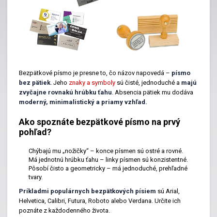
Bezpätkové písmo je presne to, čo názov napovedá –
písmo
bez pätiek
. Jeho
znaky a symboly
sú čisté, jednoduché a
majú
zvyčajne rovnakú hrúbku ťahu
. Absencia pätiek mu dodáva
moderný, minimalistický a priamy vzhľad.
Ako spoznáte bezpätkové písmo na prvý
pohľad?
Chýbajú mu „nožičky“ – konce písmen sú ostré a rovné.
Má jednotnú hrúbku ťahu – linky písmen sú konzistentné.
Pôsobí čisto a geometricky – má jednoduché, prehľadné
tvary.
Príkladmi populárnych bezpätkových písiem
sú Arial,
Helvetica, Calibri, Futura, Roboto alebo Verdana. Určite ich
poznáte z každodenného života.