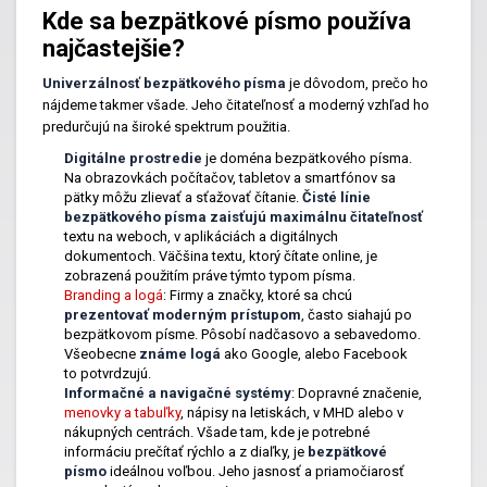
Kde sa bezpätkové písmo používa
najčastejšie?
Univerzálnosť bezpätkového písma
je dôvodom, prečo ho
nájdeme takmer všade. Jeho čitateľnosť a moderný vzhľad ho
predurčujú na široké spektrum použitia.
Digitálne prostredie
je doména bezpätkového písma.
Na obrazovkách počítačov, tabletov a smartfónov sa
pätky môžu zlievať a sťažovať čítanie.
Čisté línie
bezpätkového písma zaisťujú maximálnu čitateľnosť
textu na weboch, v aplikáciách a digitálnych
dokumentoch. Väčšina textu, ktorý čítate online, je
zobrazená použitím práve týmto typom písma.
Branding a logá
:
Firmy a značky, ktoré sa chcú
prezentovať moderným prístupom
, často siahajú po
bezpätkovom písme. Pôsobí nadčasovo a sebavedomo.
Všeobecne
známe logá
ako Google, alebo Facebook
to potvrdzujú.
Informačné a navigačné systémy
: Dopravné značenie,
menovky a tabuľky
,
nápisy na letiskách, v MHD alebo v
nákupných centrách. Všade tam, kde je potrebné
informáciu prečítať rýchlo a z diaľky, je
bezpätkové
písmo
ideálnou voľbou. Jeho jasnosť a priamočiarosť