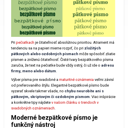
Pri
pečiatkach
je čitateľnosť absolútnou prioritou. Atrament má
tendenciu sa na papieri mierne rozpiť, čo pri
zložitých
pätkových alebo ozdobných písmach
môže spôsobiť zliatie
písmen a zníženú čitateľnosť. Čisté tvary bezpätkového písma
zaručia, že text na pečiatke bude vždy ostrý, či už ide o
adresu
firmy, meno alebo dátum
.
Výber písma pre svadobné a
maturitné oznámenia
veľmi závisí
od preferovaného štýlu. Elegantné bezpätkové písmo bude
vyzerať skvele takmer všade, no
chybu neurobíte ani s
pätkovým, skriptovým či ozdobným písmom
. Viac inšpirácie
a konkrétne tipy nájdete
v našom článku o trendoch v
svadobných oznámeniach
.
Moderné bezpätkové písmo je
funkčný nástroj