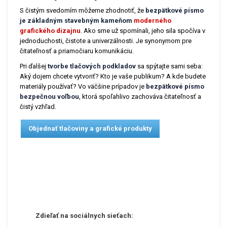
S čistým svedomím môžeme zhodnotiť, že
bezpätkové písmo
je základným stavebným kameňom
moderného
grafického dizajnu
.
Ako sme už spomínali, jeho sila spočíva v
jednoduchosti, čistote a univerzálnosti. Je synonymom pre
čitateľnosť a priamočiaru komunikáciu.
Pri ďalšej
tvorbe tlačových podkladov
sa spýtajte sami seba:
Aký dojem chcete vytvoriť? Kto je vaše publikum? A kde budete
materiály používať? Vo väčšine prípadov je
bezpätkové písmo
bezpečnou voľbou
, ktorá spoľahlivo zachováva čitateľnosť a
čistý vzhľad.
Objednať tlačoviny a grafické produkty
Zdieľať na sociálnych sieťach: