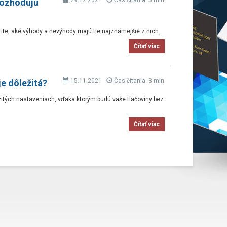
29.12.2021
Čas čítania: 5 min.
Rozhodujú
istite, aké výhody a nevýhody majú tie najznámejšie z nich.
Čítať viac
15.11.2021
Čas čítania: 3 min.
je dôležitá?
žitých nastaveniach, vďaka ktorým budú vaše tlačoviny bez
Čítať viac