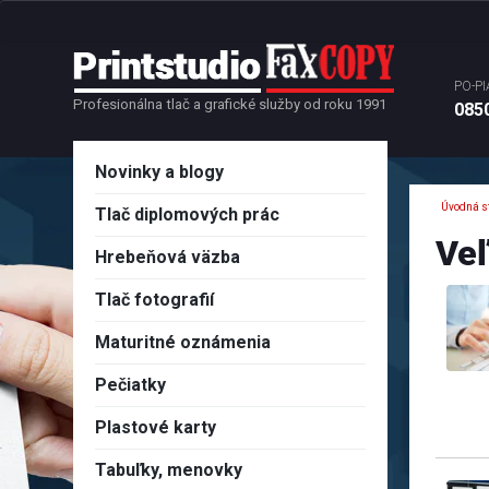
PO-PI
Profesionálna tlač a grafické služby od roku 1991
0850
Novinky a blogy
Úvodná s
Tlač diplomových prác
Veľ
Hrebeňová väzba
Tlač fotografií
Maturitné oznámenia
Pečiatky
Plastové karty
Tabuľky, menovky