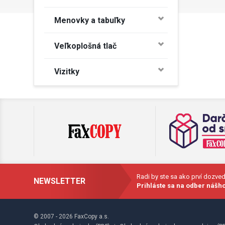
Menovky a tabuľky
Veľkoplošná tlač
Vizitky
Radi by ste sa ako prví dozve
NEWSLETTER
Prihláste sa na odber nášho
© 2007 - 2026 FaxCopy a.s.