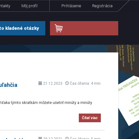
ntakty
Môj profil
Prihlásenie
Registrácia
.
o kladené otázky
21.12.2023
Čas čítania: 4 min.
uľahčia
 Vďaka týmto skratkám môžete ušetriť minúty a minúty
Čítať viac