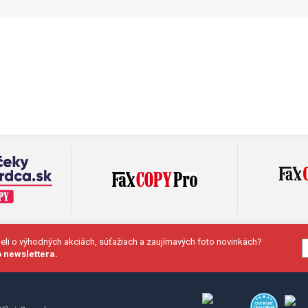
deli o výhodných akciách, súťažiach a zaujímavých foto novinkách?
 newslettera.