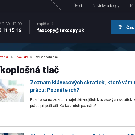
Úvod
Novinky a blogy
Ko
A 7:30 - 17:00
napíšte nám
Čast
 11 15 16
faxcopy@faxcopy.sk
tránka
Novinky
Veľkoplošná tlač
koplošná tlač
Zoznam klávesových skratiek, ktoré vám 
prácu: Poznáte ich?
Pozrite sa na zoznam najefektívnejších klávesových skratiek.
práce pri počítači. Koľko z nich poznáte?