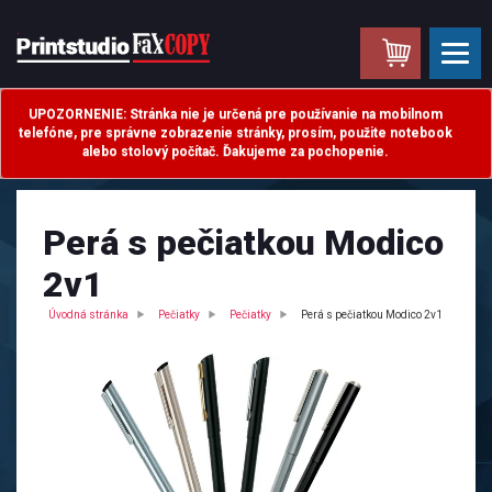
.
UPOZORNENIE: Stránka nie je určená pre používanie na mobilnom
telefóne, pre správne zobrazenie stránky, prosím, použite notebook
alebo stolový počítač. Ďakujeme za pochopenie.
Perá s pečiatkou Modico
2v1
Úvodná stránka
Pečiatky
Pečiatky
Perá s pečiatkou Modico 2v1