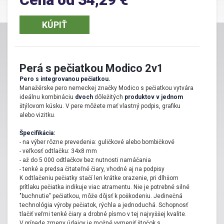
Používanie pera s pečiatkou Modico
2v1
KÚPIŤ
Perá s pečiatkou Modico 2v1 sa stali neoddeliteľnou súčasťou
pracovného a osobného života tých, ktorí hľadali
minimalistické a
zároveň praktické riešenie
. Kombinované pero s pečiatkou vám
Perá s pečiatkou Modico 2v1
uľahčí každodennú prácu
, pretože nebudete musieť so sebou nosiť
Pero s integrovanou pečiatkou.
toľko
kancelárskych potrieb
a pracovných pomôcok. Overovanie
Manažérske pero nemeckej značky Modico s pečiatkou vytvára
dokumentov na úradoch môže byť stresujúce a často, kvôli
ideálnu kombináciu
dvoch
dôležitých
produktov v jednom
banálnym veciam ako zabudnutá pečiatka, musíte návštevu úradu
štýlovom kúsku. V pere môžete mať vlastný podpis, grafiku
zopakovať.
S multifunkčným perom s pečiatkou
spravíte na
alebo vizitku.
obchodnom stretnutí dojem a zároveň budete mať istotu, že máte
pečiatku k dispozícii. Nezabudnite, že
pečiatka je pre živnostníka
Špecifikácia:
- na výber rôzne prevedenia: guličkové alebo bombičkové
druhá vizitka
preto ju majte neustále so sebou v kombinovanom
- veľkosť odtlačku: 34x8 mm
pere Modico 2v1.
- až do 5 000 odtlačkov bez nutnosti namáčania
- tenké a predsa čitateľné čiary, vhodné aj na podpisy
Vyhotovenie pera s pečiatkou
K odtlačeniu pečiatky stačí len krátke orazenie, pri dlhšom
prítlaku pečiatka indikuje viac atramentu. Nie je potrebné silné
Modico 2v1
"buchnutie" pečiatkou, môže dôjsť k poškodeniu. Jedinečná
technológia výroby pečiatok, rýchla a jednoduchá. Schopnosť
Na výber máte celokovové
guličkové a bombičkové perá
v
tlačiť veľmi tenké čiary a drobné písmo v tej najvyššej kvalite.
rôznych farebných či prémiových prevedeniach s poniklovaným,
V prípade zmeny údajov je možné vymeniť štočok s