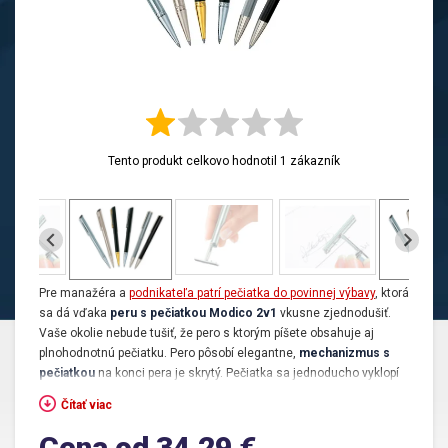
Tento produkt celkovo hodnotil
1
zákazník
Pre manažéra a
podnikateľa patrí pečiatka do povinnej výbavy
, ktorá
sa dá vďaka
peru s pečiatkou Modico 2v1
vkusne zjednodušiť.
Vaše okolie nebude tušiť, že pero s ktorým píšete obsahuje aj
plnohodnotnú pečiatku. Pero pôsobí elegantne,
mechanizmus s
pečiatkou
na konci pera je skrytý. Pečiatka sa jednoducho vyklopí
zo zadnej časti a je okamžite
pripravená na odtlačenie
bez
Čítať viac
dodatočného použitia atramentu.
Cena od 34,29 €