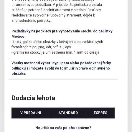
atramentovou poduškou. V prípade, že pečiatka prestala
prípadne chrómovým kovaním. Na
štočok
si môžete nechať
otláčať, je potrebné doplniť atrament v predajni FaxCopy.
vyhotoviť
ľubovoľný text, firemné údaje alebo vlastný podpis
.
Nedolievajte svojvoľne ľubovoľný atrament, dôjde k
Práca s perom Modico 2v1 je čistá, nemusíte sa báť zašpinenia
znehodnoteniu pečiatky.
atramentom. Ten je riadne zabezpečený vo vnútri pera, aby sa vám
podobná nehoda neprihodila.
Požiadavky na podklady pre vyhotovenie štočku do pečiatky
Modico:
- texty, gafika alebo obrázky v bežných alebo vektorových
formátoch * jpg, png, cdr, pdf, ai , eps
- grafika na štočku je umiestnená min. 1 mm od okraja
Všetky možnosti výberu typu pera alebo požadovanej farby
odtlačku si môžete zvoliť vo formulári vpravo od hlavného
obrázka.
Dodacia lehota
V PREDAJNI
ŠTANDARD
EXPRES
Neurčila sa vaša poloha správne?