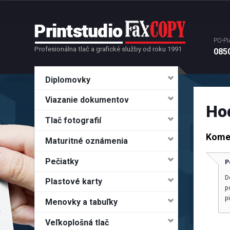
PO-PI
Profesionálna tlač a grafické služby od roku 1991
0850
Diplomovky
Viazanie dokumentov
Ho
Tlač fotografií
Kome
Maturitné oznámenia
Pečiatky
P
D
Plastové karty
p
p
Menovky a tabuľky
Veľkoplošná tlač