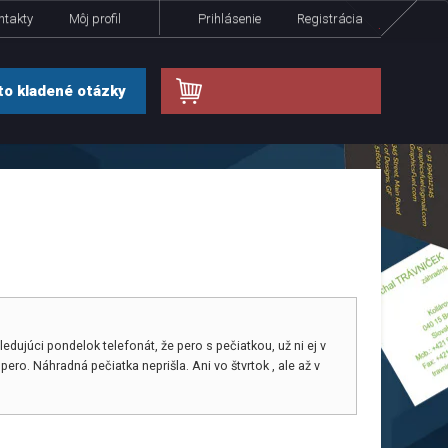
ntakty
Môj profil
Prihlásenie
Registrácia
.
o kladené otázky
dujúci pondelok telefonát, že pero s pečiatkou, už ni ej v
o. Náhradná pečiatka neprišla. Ani vo štvrtok , ale až v