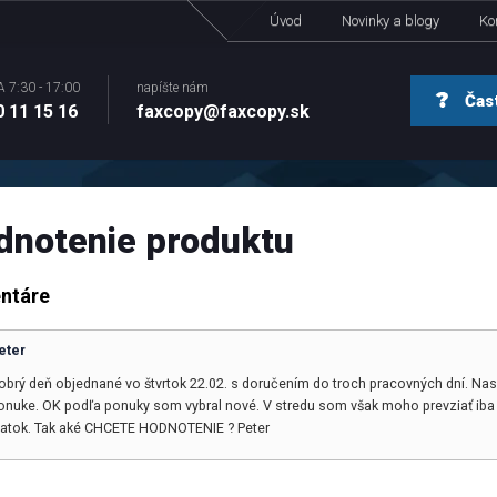
Úvod
Novinky a blogy
Ko
A 7:30 - 17:00
napíšte nám
Čast
 11 15 16
faxcopy@faxcopy.sk
dnotenie produktu
ntáre
eter
obrý deň objednané vo štvrtok 22.02. s doručením do troch pracovných dní. Nasle
onuke. OK podľa ponuky som vybral nové. V stredu som však moho prevziať iba per
iatok. Tak aké CHCETE HODNOTENIE ? Peter