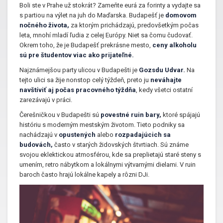
Boli ste v Prahe už stokrát? Zameňte eurá za forinty a vydajte sa
s partiou na výlet na juh do Maďarska. Budapešť je
domovom
nočného života,
za ktorým prichádzajú, predovšetkým počas
leta, mnohí mladí ľudia z celej Európy. Niet sa čomu čudovať.
Okrem toho, že je Budapešť prekrásne mesto,
ceny alkoholu
sú pre študentov viac ako prijateľné.
Najznámejšou party ulicou v Budapešti je
Gozsdu Udvar.
Na
tejto ulici sa žije nonstop celý týždeň, preto ju
neváhajte
navštíviť aj počas pracovného týždňa
, kedy všetci ostatní
zarezávajú v práci.
Čerešničkou v Budapešti sú
povestné ruin bary,
ktoré spájajú
históriu s moderným mestským životom. Tieto podniky sa
nachádzajú v
opustených
alebo
rozpadajúcich sa
budovách,
často v starých židovských štvrtiach. Sú známe
svojou eklektickou atmosférou, kde sa preplietajú staré steny s
umením, retro nábytkom a lokálnymi výtvarnými dielami. V ruin
baroch často hrajú lokálne kapely a rôzni DJi.