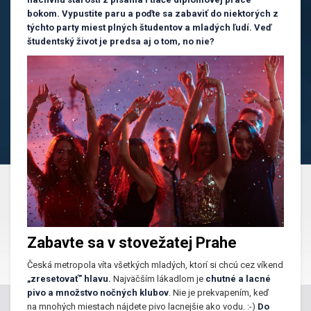
bokom. Vypustite paru a poďte sa zabaviť do niektorých z
týchto party miest plných študentov a mladých ľudí.
Veď
študentský život je predsa aj o tom, no nie?
Zabavte sa v stovežatej Prahe
Česká metropola víta všetkých mladých, ktorí si chcú cez víkend
„zresetovať” hlavu.
Najväčším lákadlom je
chutné a lacné
pivo a množstvo nočných klubov
. Nie je prekvapením, keď
na mnohých miestach nájdete pivo lacnejšie ako vodu. :-)
Do