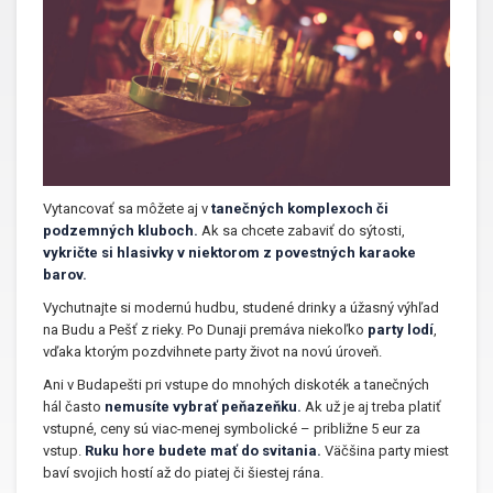
Vytancovať sa môžete aj v
tanečných komplexoch či
podzemných kluboch.
Ak sa chcete zabaviť do sýtosti,
vykričte si hlasivky v niektorom z povestných karaoke
barov.
Vychutnajte si modernú hudbu, studené drinky a úžasný výhľad
na Budu a Pešť z rieky. Po Dunaji premáva niekoľko
party lodí
,
vďaka ktorým pozdvihnete party život na novú úroveň.
Ani v Budapešti pri vstupe do mnohých diskoték a tanečných
hál často
nemusíte vybrať peňazeňku.
Ak už je aj treba platiť
vstupné, ceny sú viac-menej symbolické – približne 5 eur za
vstup.
Ruku hore budete mať do svitania.
Väčšina party miest
baví svojich hostí až do piatej či šiestej rána.