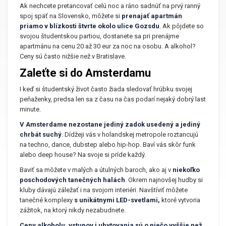
Ak nechcete pretancovať celú noc a ráno sadnúť na prvý ranný
spoj späť na Slovensko, môžete si
prenajať apartmán
priamo v blízkosti štvrte okolo ulice Gozsdu
. Ak pôjdete so
svojou študentskou partiou, dostanete sa pri prenájme
apartmánu na cenu 20 až 30 eur za noc na osobu. A alkohol?
Ceny sú často nižšie než v Bratislave.
Zaleťte si do Amsterdamu
I keď si študentský život často žiada sledovať hrúbku svojej
peňaženky, predsa len sa z času na čas podarí nejaký dobrý last
minute.
V Amsterdame nezostane jediný zadok usedený a jediný
chrbát suchý
. Dídžeji vás v holandskej metropole roztancujú
na techno, dance, dubstep alebo hip-hop. Baví vás skôr funk
alebo deep house? Na svoje si príde každý.
Baviť sa môžete v malých a útulných baroch, ako aj v
niekoľko
poschodových
tanečných halách
. Okrem najnovšej hudby si
kluby dávajú záležať i na svojom interiéri. Navštíviť môžete
tanečné komplexy
s unikátnymi LED-svetlami,
ktoré vytvoria
zážitok, na ktorý nikdy nezabudnete.
Ceny alkoholu, vstupov i ubytovania sú o niečo vyššie než