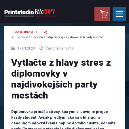
.
Úvodná stránka
Blog
Vytlačte z hlavy stres z diplomovky v najdivokejších party mestách
17.01.2024
Čas čítania: 3 min.
Vytlačte z hlavy stres z
diplomovky v
najdivokejších party
mestách
Diplomovka prináša stresy, ktorými si povinne prejde
každý študent.
Avšak predtým, ako sa s blížiacim
deadlinom odovzdávania naplno do toho pustíte,
odhoďte
nachvíľu starosti z písania i tlače diplomovej práce