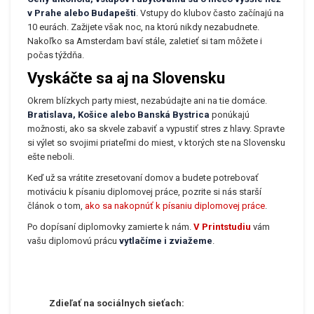
v Prahe alebo Budapešti
. Vstupy do klubov často začínajú na
10 eurách. Zažijete však noc, na ktorú nikdy nezabudnete.
Nakoľko sa Amsterdam baví stále, zaletieť si tam môžete i
počas týždňa.
Vyskáčte sa aj na Slovensku
Okrem blízkych party miest, nezabúdajte ani na tie domáce.
Bratislava, Košice alebo Banská Bystrica
ponúkajú
možnosti, ako sa skvele zabaviť a vypustiť stres z hlavy. Spravte
si výlet so svojimi priateľmi do miest, v ktorých ste na Slovensku
ešte neboli.
Keď už sa vrátite zresetovaní domov a budete potrebovať
motiváciu k písaniu diplomovej práce, pozrite si nás starší
článok o tom,
ako sa nakopnúť k písaniu diplomovej práce
.
Po dopísaní diplomovky zamierte k nám.
V Printstudiu
vám
vašu diplomovú prácu
vytlačíme i zviažeme
.
Zdieľať na sociálnych sieťach: