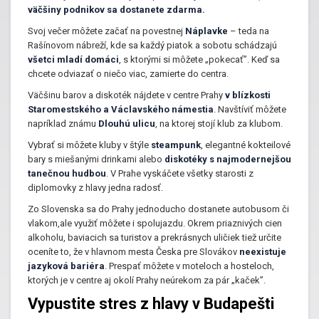
väčšiny podnikov sa dostanete zdarma.
Svoj večer môžete začať na povestnej
Náplavke
– teda na
Rašínovom nábreží, kde sa každý piatok a sobotu schádzajú
všetci mladí domáci
, s ktorými si môžete „pokecať”. Keď sa
chcete odviazať o niečo viac, zamierte do centra.
Väčšinu barov a diskoték nájdete v centre Prahy
v blízkosti
Staromestského
a Václavského námestia
. Navštíviť môžete
napríklad známu
Dlouhú ulicu
, na ktorej stojí klub za klubom.
Vybrať si môžete kluby v štýle
steampunk
, elegantné kokteilové
bary s miešanými drinkami alebo
diskotéky s najmodernejšou
tanečnou hudbou
. V Prahe vyskáčete všetky starosti z
diplomovky z hlavy jedna radosť.
Zo Slovenska sa do Prahy jednoducho dostanete autobusom či
vlakom,ale využiť môžete i spolujazdu. Okrem priaznivých cien
alkoholu, baviacich sa turistov a prekrásnych uličiek tiež určite
oceníte to, že v hlavnom mesta Česka pre Slovákov
neexistuje
jazyková bariéra
. Prespať môžete v moteloch a hosteloch,
ktorých je v centre aj okolí Prahy neúrekom za pár „kaček”.
Vypustite stres z hlavy v Budapešti