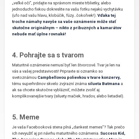
„veľké oči”, pridajte na správnom mieste trblietky, alebo
jednoducho fixkou dokreslite na vašu fotku nejakú vychytávku
(ufo nad vašu hlavu, klobúčik, fúzy…čokoľvek!).
Vďaka tej
troche námahy navyše sa vaše oznámenie môže stať
skutočne originálnym – nikto z príbuzných a kamarátov
nebude mať úplne rovnaké!
4. Pohrajte sa s tvarom
Maturitné oznámenie nemusí byť len štvorcové. Tvar je len na
vás a vašej predstavivosti! Pripravte si oznamko so
svetoznámou
Campbellovou polievkou v tvare konzervy,
tému superhrdinov skvelo zvýrazní známa
silueta Batmana
a
ak sa chcete skutočne vyblázniť, môžete zvoliť aj
komplikovanejšie tvary (siluety mačiek, hradov, alebo lietadiel).
5. Meme
Je vaša Facebooková stena plná „dankest memes”? Tak prečo
ich nevyužiť aj pri návrhu maturitného oznámenia.
Success Kid,