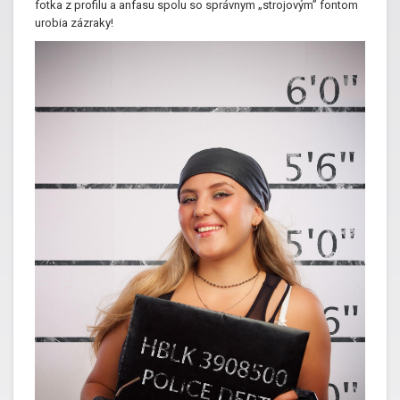
fotka z profilu a anfasu spolu so správnym „strojovým” fontom
urobia zázraky!