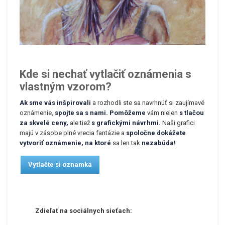
Kde si nechať vytlačiť oznámenia s
vlastným vzorom?
Ak sme vás inšpirovali
a rozhodli ste sa navrhnúť si zaujímavé
oznámenie,
spojte sa s nami. Pomôžeme
vám nielen
s tlačou
za skvelé ceny,
ale tiež
s grafickými návrhmi.
Naši grafici
majú v zásobe plné vrecia fantázie a
spoločne dokážete
vytvoriť oznámenie, na ktoré
sa len tak
nezabúda!
Vytlačte si oznamká
Zdieľať na sociálnych sieťach: