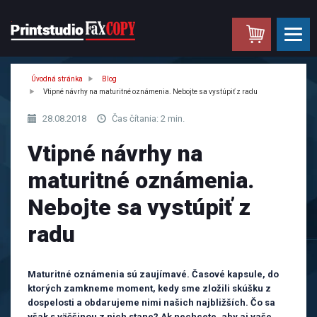
.
Úvodná stránka
Blog
Vtipné návrhy na maturitné oznámenia. Nebojte sa vystúpiť z radu
28.08.2018
Čas čítania: 2 min.
Vtipné návrhy na
maturitné oznámenia.
Nebojte sa vystúpiť z
radu
Maturitné oznámenia sú zaujímavé. Časové kapsule, do
ktorých zamkneme moment, kedy sme zložili skúšku z
dospelosti a obdarujeme nimi našich najbližších. Čo sa
však s väčšinou z nich stane? Ak nechcete, aby aj vaše