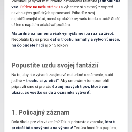
Väčšinou je výber maturitného oznámenia relatívne
jednoduchá
vec.
Prídete na našu stránku
a vyberiete si niektorý z vopred
navrhnutých grafických spracovaní. Prihodíte svoj
najobľúbenejší citát, mená spolužiakov, vašu triedu a tadá! Stačí
už len s napätím očakávať poštára.
Maturitné oznámenia však vymýšľame iba raz za život.
Neoplatilo by sa preto
dať si trochu námahy a vytvoriť niečo,
na čo budete hrdí
aj o 15 rokov?
Popustite uzdu svojej fantázií
Na to, aby ste vytvorili zaujímavé maturitné oznámenie, stačí
jediné –
trochu si „uletieť”
. Aby sme vám v tom pomohli,
pripravili sme si pre vás
6 zaujímavých tipov, ktoré vám
ukážu, čo všetko sa dá z oznamka vytvoriť:
1. Policajný záznam
Bola škola pre vás väzením? Tak si pripravte oznamko,
ktoré
pretočí túto nevýhodu na výhodu!
Textúra hnedého papiera,