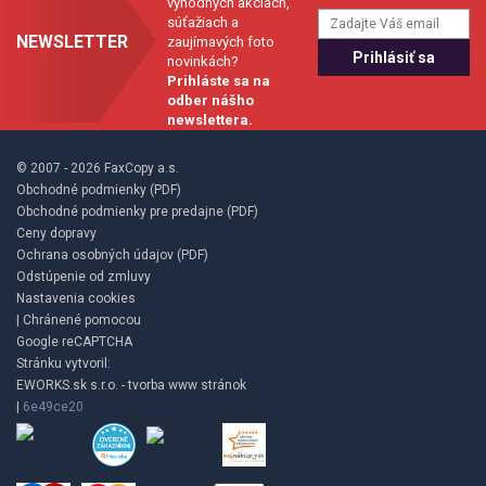
výhodných akciách,
súťažiach a
NEWSLETTER
zaujímavých foto
novinkách?
Prihláste sa na
odber nášho
newslettera.
© 2007 - 2026 FaxCopy a.s.
Obchodné podmienky (PDF)
Obchodné podmienky pre predajne (PDF)
Ceny dopravy
Ochrana osobných údajov (PDF)
Odstúpenie od zmluvy
Nastavenia cookies
| Chránené pomocou
Google reCAPTCHA
Stránku vytvoril:
EWORKS.sk s.r.o. - tvorba www stránok
|
6e49ce20