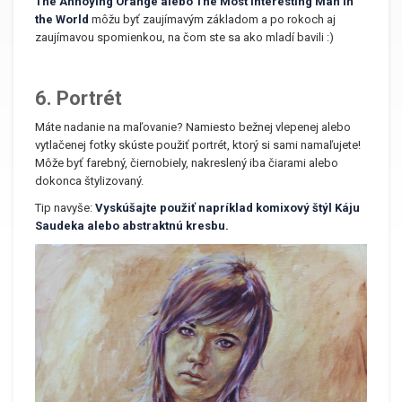
The Annoying Orange alebo The Most Interesting Man in
the World
môžu byť zaujímavým základom a po rokoch aj
zaujímavou spomienkou, na čom ste sa ako mladí bavili :)
6. Portrét
Máte nadanie na maľovanie? Namiesto bežnej vlepenej alebo
vytlačenej fotky skúste použiť portrét, ktorý si sami namaľujete!
Môže byť farebný, čiernobiely, nakreslený iba čiarami alebo
dokonca štylizovaný.
Tip navyše:
Vyskúšajte použiť napríklad komixový štýl Káju
Saudeka alebo abstraktnú kresbu.