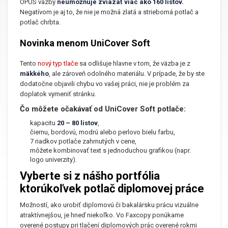
OPUS väzby
neumožňuje zviazať viac ako 160 listov.
Negatívom je aj to, že nie je možná zlatá a strieborná potlač a
potlač chrbta.
Novinka menom UniCover Soft
Tento
nový typ tlače
sa odlišuje hlavne v tom, že väzba je z
mäkkého
, ale zároveň odolného materiálu. V prípade, že by ste
dodatočne objavili chybu vo vašej práci, nie je problém za
doplatok vymeniť stránku.
Čo môžete očakávať od UniCover Soft potlače:
kapacitu
20 – 80 listov
,
čiernu, bordovú, modrú alebo perlovo bielu farbu,
7 riadkov potlače zahrnutých v cene,
môžete kombinovať text s jednoduchou grafikou (napr.
logo univerzity).
Vyberte si z nášho portfólia
ktorúkoľvek potlač diplomovej práce
Možností, ako urobiť diplomovú či bakalársku prácu vizuálne
atraktívnejšou, je hneď niekoľko. Vo Faxcopy ponúkame
overené postupy pri tlačení diplomových prác overené rokmi