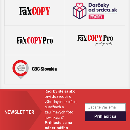
Radi by ste sa ako
prví dozvedeli o
výhodných akciách,
súťažiach a
NEWSLETTER
zaujímavých foto
novinkách?
Prihláste sa na
odber nášho