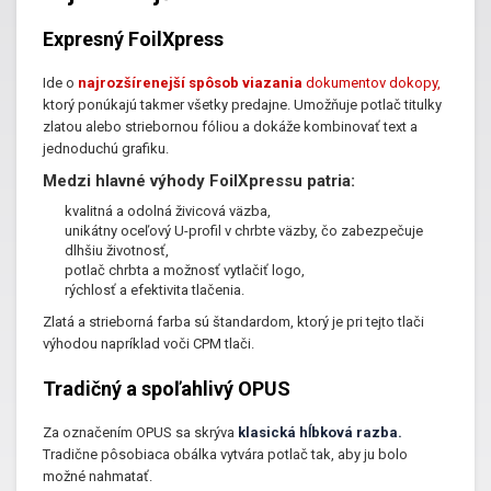
Expresný FoilXpress
Ide o
najrozšírenejší spôsob viazania
dokumentov dokopy,
ktorý ponúkajú takmer všetky predajne. Umožňuje potlač titulky
zlatou alebo striebornou fóliou a dokáže kombinovať text a
jednoduchú grafiku.
Medzi hlavné výhody FoilXpressu patria:
kvalitná a odolná živicová väzba,
unikátny oceľový U-profil v chrbte väzby, čo zabezpečuje
dlhšiu životnosť,
potlač chrbta a možnosť vytlačiť logo,
rýchlosť a efektivita tlačenia.
Zlatá a strieborná farba sú štandardom, ktorý je pri tejto tlači
výhodou napríklad voči CPM tlači.
Tradičný a spoľahlivý OPUS
Za označením OPUS sa skrýva
klasická hĺbková razba.
Tradične pôsobiaca obálka vytvára potlač tak, aby ju bolo
možné nahmatať.