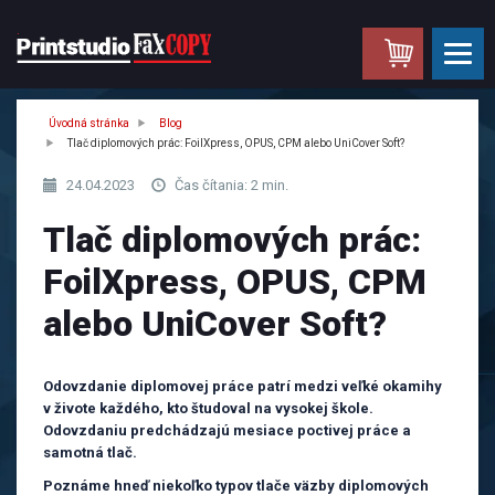
.
Úvodná stránka
Blog
Tlač diplomových prác: FoilXpress, OPUS, CPM alebo UniCover Soft?
24.04.2023
Čas čítania: 2 min.
Tlač diplomových prác:
FoilXpress, OPUS, CPM
alebo UniCover Soft?
Odovzdanie diplomovej práce patrí medzi veľké okamihy
v živote každého, kto študoval na vysokej škole.
Odovzdaniu predchádzajú mesiace poctivej práce a
samotná tlač.
Poznáme hneď niekoľko typov tlače väzby diplomových