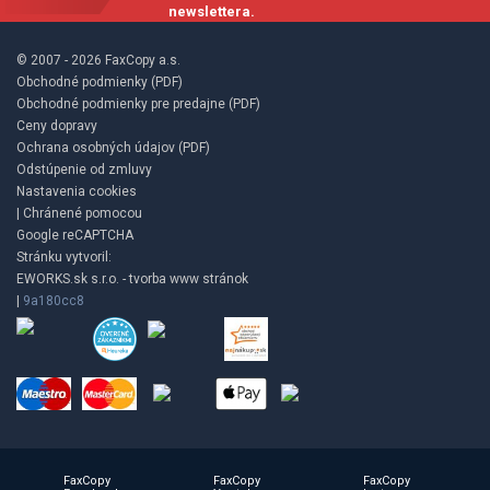
newslettera.
© 2007 - 2026 FaxCopy a.s.
Obchodné podmienky (PDF)
Obchodné podmienky pre predajne (PDF)
Ceny dopravy
Ochrana osobných údajov (PDF)
Odstúpenie od zmluvy
Nastavenia cookies
| Chránené pomocou
Google reCAPTCHA
Stránku vytvoril:
EWORKS.sk s.r.o. - tvorba www stránok
|
9a180cc8
FaxCopy
FaxCopy
FaxCopy