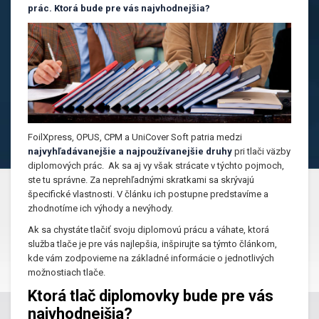
prác. Ktorá bude pre vás najvhodnejšia?
FoilXpress, OPUS, CPM a UniCover Soft patria medzi
najvyhľadávanejšie a najpoužívanejšie druhy
pri tlači väzby
diplomových prác.
Ak sa aj vy však strácate v týchto pojmoch,
ste tu správne. Za neprehľadnými skratkami sa skrývajú
špecifické vlastnosti. V článku ich postupne predstavíme a
zhodnotíme ich výhody a nevýhody.
Ak sa chystáte tlačiť svoju diplomovú prácu a váhate, ktorá
služba tlače je pre vás najlepšia, inšpirujte sa týmto článkom,
kde vám zodpovieme na základné informácie o jednotlivých
možnostiach tlače.
Ktorá tlač diplomovky bude pre vás
najvhodnejšia?