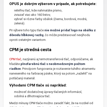
OPUS je dobrým výberom v prípade, ak potrebujete:
reliéfnu tlač, kde nahmatáte písmo,
zviazať viac ako 160 listov,
vybrať si rôzne farby obálok (čierna, bordová, modrá,
zelená).
Pri výbere toho typu tlače
nie možné pridať logo na obálku z
dôvodu hĺbkovej razby,
čo môže predstavovať nevýhodu
oproti ostatným variantom.
CPM je stredná cesta
CPM tlač
, nazývanú aj termotransferová tlač, odporúčame, ak
hľadáte
plnofarebnú tlač s neobmedzeným počtom
riadkov.
Princípom fungovania je roztavenie tuhého atramentu
naneseného na farbiacej páske, ktorý sa potom „nažehlí“ na
potláčaný materiál.
Výhodami CPM tlače sú napríklad:
možnosť dodatočnej úpravy tlačených informácií,
odolná a dlhotrvajúca tlač.
Medzi mínusy CPM tlače možno zaradiť fakt, že na rozdiel od