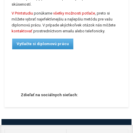
skúseností.
V Printstudiu
ponúkame
všetky možnosti potlače
, preto si
môžete vybrať najefektívnejšiu a najlepšiu metódu pre vašu
diplomovú prácu.
V prípade akýchkoľvek otázok nás
môžete
kontaktovať
prostredníctvom emailu alebo telefonicky.
Vytlačte si diplomovú prácu
Zdieľať na sociálnych sieťach: