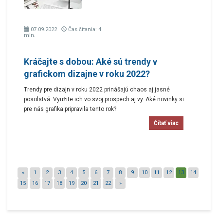
07.09.2022
Čas čítania: 4
min.
Kráčajte s dobou: Aké sú trendy v
grafickom dizajne v roku 2022?
Trendy pre dizajn v roku 2022 prinášajú chaos aj jasné
posolstvá. Využite ich vo svoj prospech aj vy. Aké novinky si
pre nás grafika pripravila tento rok?
Čítať viac
«
1
2
3
4
5
6
7
8
9
10
11
12
13
14
15
16
17
18
19
20
21
22
»