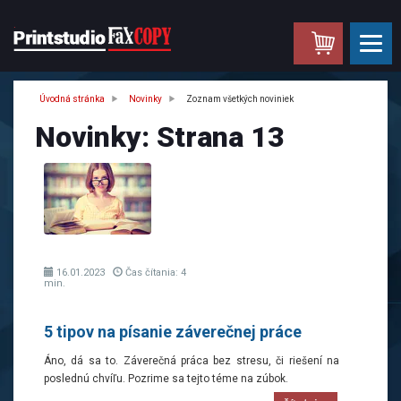
.
Úvodná stránka
Novinky
Zoznam všetkých noviniek
Novinky: Strana 13
16.01.2023
Čas čítania: 4
min.
5 tipov na písanie záverečnej práce
Áno, dá sa to. Záverečná práca bez stresu, či riešení na
poslednú chvíľu. Pozrime sa tejto téme na zúbok.