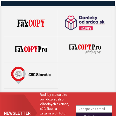
Radi by ste sa ako
prví dozvedeli o
výhodných akciách,
súťažiach a
NEWSLETTER
zaujímavých foto