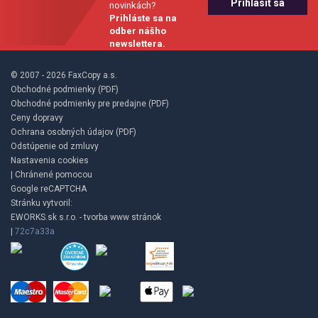
novinkách?
Prihláste sa na
odber nášho
newslettera.
© 2007 - 2026 FaxCopy a.s.
Obchodné podmienky (PDF)
Obchodné podmienky pre predajne (PDF)
Ceny dopravy
Ochrana osobných údajov (PDF)
Odstúpenie od zmluvy
Nastavenia cookies
| Chránené pomocou
Google reCAPTCHA
Stránku vytvoril:
EWORKS.sk s.r.o. - tvorba www stránok
|
72c7a33a