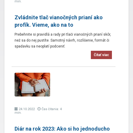
min.
Zvládnite tlač vianočných prianí ako
profík. Vieme, ako na to
Prebehnite si pravidlá a rady pri tlači vianočných prianí skôr,
než sa do nej pustíte. Samotný návrh, rozlíšenie, formát či
spadavku sa neoplatí podceniť.
Čítať viac
24.10.2022
Čas čítania: 4
min.
Diár na rok 2023: Ako si ho jednoducho