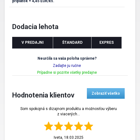
príplatok + 4,45 EUR/ks.
Dodacia lehota
V PREDAJNI
ŠTANDARD
EXPRES
Neurčila sa vaša poloha správne?
Zadajte ju ručne
Prípadne si pozrite všetky predajne
Hodnotenia klientov
Zobraziť všetko
Som spokojná s dizajnom produktu a možnosťou výberu
z viacerých...
Iveta,
18.03.2025