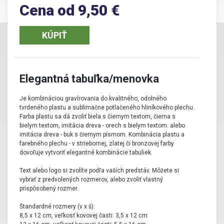
Cena od 9,50 €
menovkou
Na podkladovú tabuľku si môžete nechať vygravírovať
logo
, na
KÚPIŤ
menovku meno alebo najviac 2 riadky textu. Výborným riešením sú
pre
označenie súkromných prevádzok, miestností v
kancelárskych priestoroch a v administratívnych budovách
.
Môžete ich použiť
na rozlíšenie pracovísk
alebo ako
navigačné
Elegantná tabuľka/menovka
tabuľky
na recepcii či chodbách. Elegantné tabuľky sú obľúbené v
hoteloch, penziónoch a reštauráciách.
Je kombináciou gravírovania do kvalitného, odolného
tvrdeného plastu a sublimačne potlačeného hliníkového plechu.
Vyhotovenie a kombinácia
Farba plastu sa dá zvoliť biela s čiernym textom, čierna s
bielym textom, imitácia dreva - orech s bielym textom. alebo
materiálov elegantnej tabuľky s
imitácia dreva - buk s čiernym písmom. Kombinácia plastu a
menovkou
farebného plechu - v striebornej, zlatej či bronzovej farby
dovoľuje vytvoriť elegantné kombinácie tabuliek.
Elegantná tabuľka s menovkou sa skladá
z gravírovaného
Text alebo logo si zvolíte podľa vaších predstáv. Môžete si
podkladového tvrdeného plastu
a
sublimačne potlačeného
vybrať z predvolených rozmerov, alebo zvoliť vlastný
plechu
, ktoré sú spolu spojené do jedného celku. Produkt môžete
prispôsobený rozmer.
na mieru prispôsobiť vašim potrebám. Je možné vyhotoviť takmer
ľubovoľný grafický návrh, ktorý spĺňa technické požiadavky. Okrem
Štandardné rozmery (v x š):
predvolených troch rozmerov, si môžete tabuľku s menovkou
8,5 x 12 cm, veľkosť kovovej časti: 3,5 x 12 cm