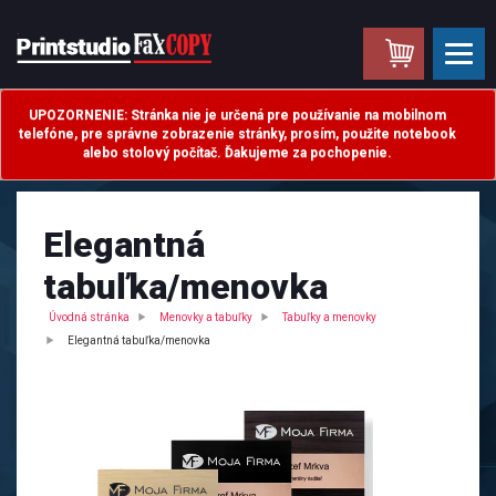
.
UPOZORNENIE: Stránka nie je určená pre používanie na mobilnom
telefóne, pre správne zobrazenie stránky, prosím, použite notebook
alebo stolový počítač. Ďakujeme za pochopenie.
Elegantná
tabuľka/menovka
Úvodná stránka
Menovky a tabuľky
Tabuľky a menovky
Elegantná tabuľka/menovka