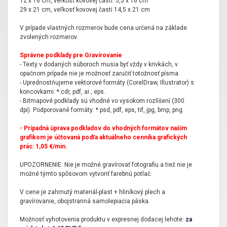
12 x 16 cm, veľkosť kovovej časti: 5,5 x 16 cm
nechať vyhotoviť aj vo vami navrhnutom rozmere
. Kvalitný
29 x 21 cm, veľkosť kovovej časti 14,5 x 21 cm
podkladový dvojvrstvový plast je možné
gravírovať
, čiže laserovo
vypáliť vrchnú dekoračnú vrstvu. Po vygravírovaní želaného
V prípade vlastných rozmerov bude cena určená na základe
grafického návrhu sa odkryje kontrastné, spravidla čierne alebo
zvolených rozmerov.
biele vnútro. Okraje podkladovej tabuľky je
možné zaobliť alebo
vyrezať do požadovaného tvaru
. Hliníková menovka má
Správne podklady pre Gravírovanie
prirodzený metalický vzhľad a odporúčame ju potlačiť čiernou
- Texty v dodaných súboroch musia byť vždy v krivkách, v
sublimačnou farbou.
opačnom prípade nie je možnosť zaručiť totožnosť písma.
- Uprednostňujeme vektorové formáty (CorelDraw, Illustrator) s
koncovkami: *.cdr, pdf, ai , eps.
- Bitmapové podklady sú vhodné vo vysokom rozlíšení (300
dpi). Podporované formáty: *.psd, pdf, eps, tif, jpg, bmp, png.
- Prípadná úprava podkladov do vhodných formátov naším
grafikom je účtovaná podľa aktuálneho cenníka grafických
prác: 1,05 €/min.
UPOZORNENIE: Nie je možné gravírovať fotografiu a tiež nie je
možné týmto spôsovom vytvoriť farebnú potlač.
V cene je zahrnutý materiál-plast + hliníkový plech a
gravírovanie, obojstranná samolepiacia páska.
Možnosť vyhotovenia produktu v expresnej dodacej lehote:
za