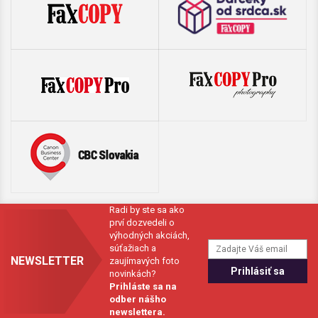
Radi by ste sa ako
prví dozvedeli o
výhodných akciách,
súťažiach a
NEWSLETTER
zaujímavých foto
novinkách?
Prihláste sa na
odber nášho
newslettera.