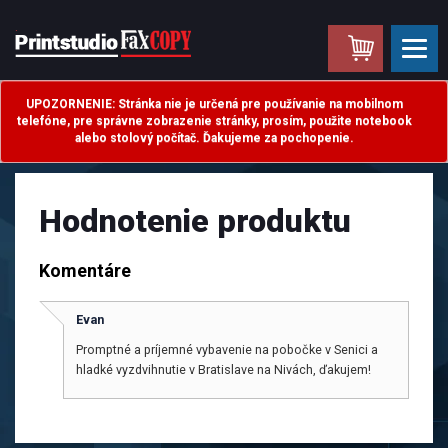
.
UPOZORNENIE: Stránka nie je určená pre používanie na mobilnom
telefóne, pre správne zobrazenie stránky, prosím, použite notebook
alebo stolový počítač. Ďakujeme za pochopenie.
Hodnotenie produktu
Komentáre
Evan
Promptné a príjemné vybavenie na pobočke v Senici a
hladké vyzdvihnutie v Bratislave na Nivách, ďakujem!