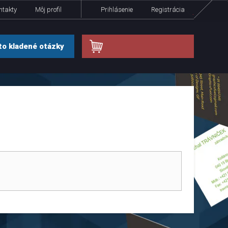
ntakty
Môj profil
Prihlásenie
Registrácia
.
o kladené otázky