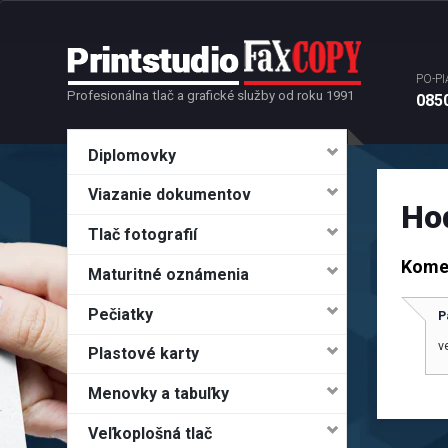
PO-PI
Profesionálna tlač a grafické služby od roku 1991
0850
Diplomovky
Viazanie dokumentov
Ho
Tlač fotografií
Kome
Maturitné oznámenia
Pečiatky
P
v
Plastové karty
Menovky a tabuľky
Veľkoplošná tlač