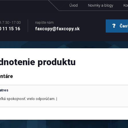
Úvod
Novinky a blogy
Ko
A 7:30 - 17:00
napíšte nám
Čast
 11 15 16
faxcopy@faxcopy.sk
dnotenie produktu
ntáre
atres
eľká spokojnosť. vrelo odporúčam. ¦