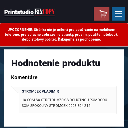
.
UPOZORNENIE: Stránka nie je určená pre používanie na mobilnom
telefóne, pre správne zobrazenie stránky, prosím, použite notebook
alebo stolový počítač. Ďakujeme za pochopenie.
Hodnotenie produktu
Komentáre
STROMčEK VLADIMIR
JA SOM SA STRETOL VZDY S OCHOTNOU POMOCOU
SOM SPOKOJNY STROMCEK 0903 804 215