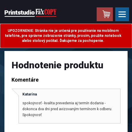
.
UPOZORNENIE: Stránka nie je určená pre používanie na mobilnom
telefóne, pre správne zobrazenie stránky, prosím, použite notebook
alebo stolový počítač. Ďakujeme za pochopenie.
Hodnotenie produktu
Komentáre
Katarína
spokojnosť - kvalita prevedenia aj termín dodania -
dokonca dva dni pred avizovaným termínom k odberu.
Spokojnosť