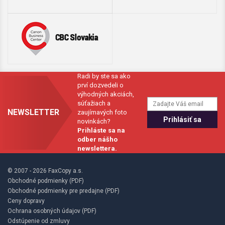
Radi by ste sa ako
prví dozvedeli o
výhodných akciách,
súťažiach a
NEWSLETTER
zaujímavých foto
novinkách?
Prihláste sa na
odber nášho
newslettera.
© 2007 - 2026 FaxCopy a.s.
Obchodné podmienky (PDF)
Obchodné podmienky pre predajne (PDF)
Ceny dopravy
Ochrana osobných údajov (PDF)
Odstúpenie od zmluvy