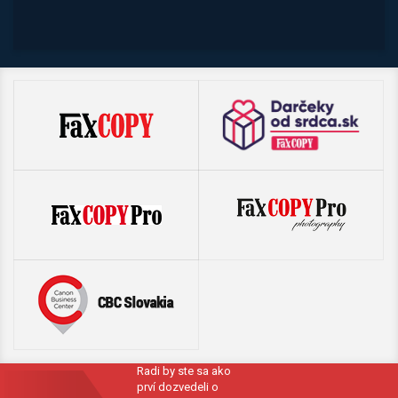
Radi by ste sa ako
prví dozvedeli o