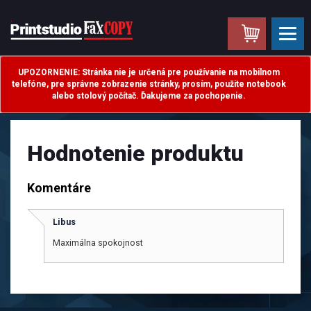
.
UPOZORNENIE: Stránka nie je určená pre používanie na mobilnom
telefóne, pre správne zobrazenie stránky, prosím, použite notebook
alebo stolový počítač. Ďakujeme za pochopenie.
Hodnotenie produktu
Komentáre
Libus
Maximálna spokojnost