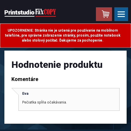
.
UPOZORNENIE: Stránka nie je určená pre používanie na mobilnom
telefóne, pre správne zobrazenie stránky, prosím, použite notebook
alebo stolový počítač. Ďakujeme za pochopenie.
Hodnotenie produktu
Komentáre
Eva
Pečiatka spĺňa očakávania.